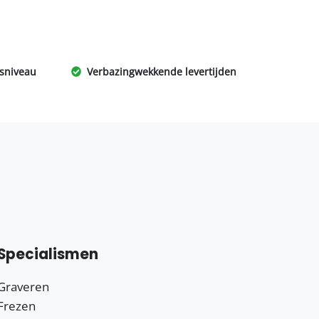
jsniveau
Verbazingwekkende levertijden
Specialismen
Graveren
Frezen