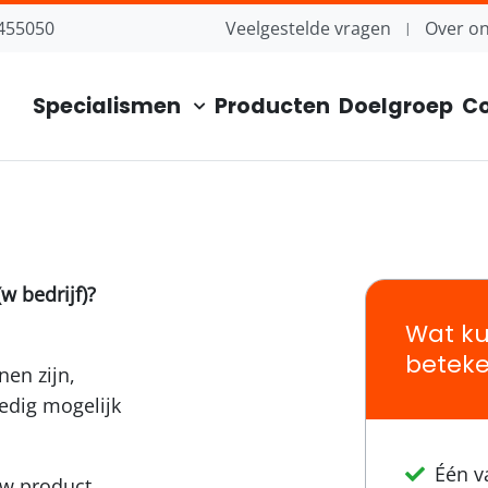
455050
Veelgestelde vragen
Over o
Specialismen
Producten
Doelgroep
Co
 bedrijf)?
Wat ku
betek
en zijn,
edig mogelijk
Één v
uw product