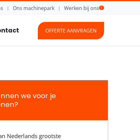
ns
Ons machinepark
Werken bij ons
1
ntact
OFFERTE AANVRAGEN
nnen we voor je
enen?
an Nederlands grootste