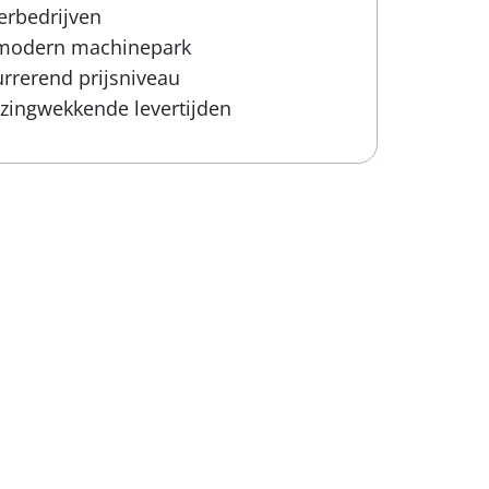
erbedrijven
modern machinepark
rrerend prijsniveau
zingwekkende levertijden