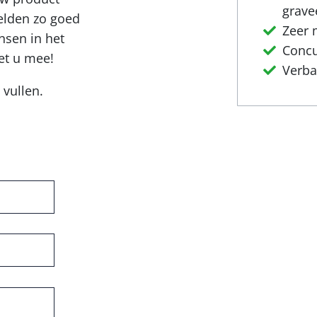
grave
velden zo goed
Zeer 
nsen in het
Concu
et u mee!
Verba
 vullen.