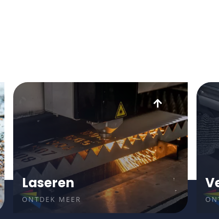
Laseren
V
ONTDEK MEER
ON