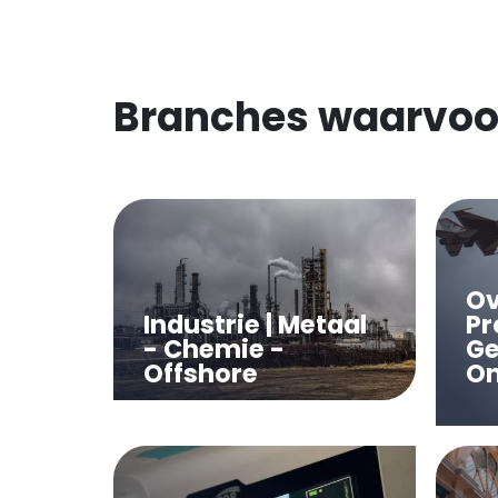
Branches waarvoo
Ov
Industrie | Metaal
Pr
- Chemie -
Ge
Offshore
On