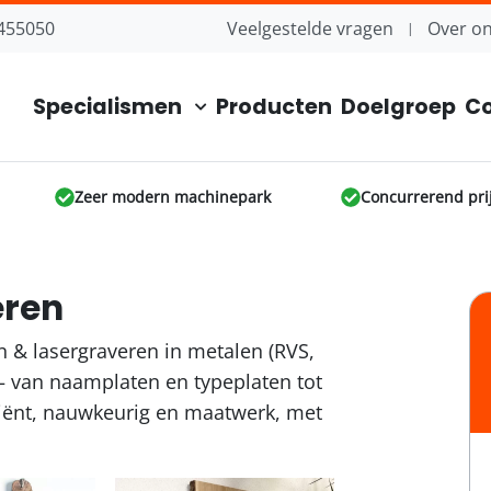
455050
Veelgestelde vragen
Over o
Specialismen
Producten
Doelgroep
Co
Zeer modern machinepark
Concurrerend pri
eren
& lasergraveren in metalen (RVS,
 van naamplaten en typeplaten tot
ciënt, nauwkeurig en maatwerk, met