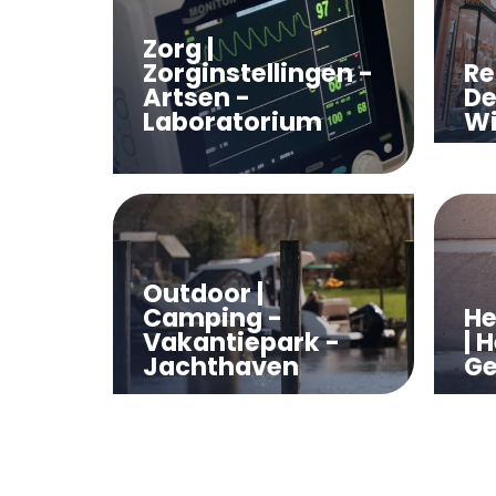
Zorg |
Zorginstellingen -
Ret
Artsen -
De
Laboratorium
Wi
Outdoor |
Camping -
He
Vakantiepark -
| 
Jachthaven
Ge