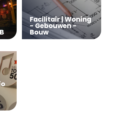
Facilitair | Woning
- Gebouwen -
&B
Bouw
io