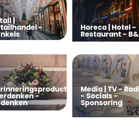
ail |
tailhandel -
Horeca | Hotel -
nkels
Restaurant - B
rinneringsproducten
Media | TV - Rad
Herdenken -
- Socials -
denken
Sponsoring