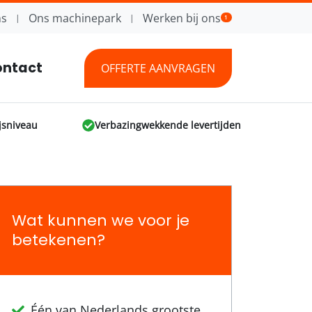
ns
Ons machinepark
Werken bij ons
1
ntact
OFFERTE AANVRAGEN
jsniveau
Verbazingwekkende levertijden
Wat kunnen we voor je
betekenen?
Één van Nederlands grootste