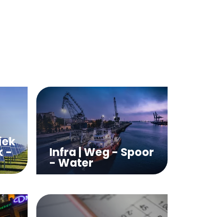
iek
k -
Infra | Weg - Spoor
- Water