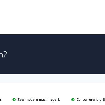
n?
n
Zeer modern machinepark
Concurrerend pri