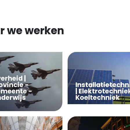
r we werken
erheid |
ovincie -
Installatietechn
meente -
| Elektrotechnie
derwijs
Koeltechniek