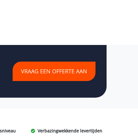
VRAAG EEN OFFERTE AAN
jsniveau
Verbazingwekkende levertijden